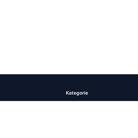
Kategorie
Finanse Osobiste
jdziesz sprawdzone
Dom i Nieruchomości
 technologii, zdrowia i
komplikowane tematy stały
Technologia i Cyfryzacja
starczanie praktycznej
Zdrowie i Profilaktyka