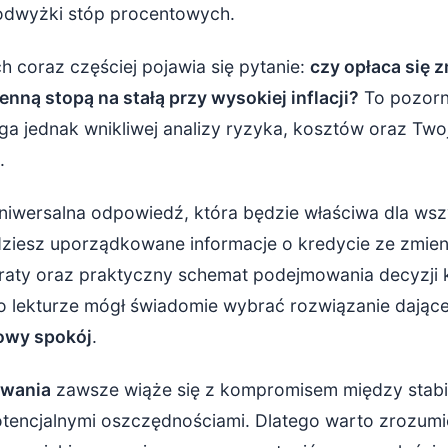
odwyżki stóp procentowych.
nej stopy na stałą – argumenty „za”
 i przewidywalność raty
 coraz częściej pojawia się pytanie:
czy opłaca się z
nną stopą na stałą przy wysokiej inflacji?
To pozorn
rzed dalszym wzrostem stóp
a jednak wnikliwej analizy ryzyka, kosztów oraz Twoj
„zamrożenia” korzystnego poziomu stopy
.
yko szybkich spadków stóp w krótkim terminie
 uniwersalna odpowiedź, która będzie właściwa dla ws
ałą stopę – argumenty „przeciw” i pułapki
ziesz uporządkowane informacje o kredycie ze zmienną
a raty oraz praktyczny schemat podejmowania decyzji 
tałej stopy i jej „premia za bezpieczeństwo”
po lekturze mógł świadomie wybrać rozwiązanie dające
su i inne opłaty
owy spokój
.
adku stóp w dłuższym horyzoncie
owania
zawsze wiąże się z kompromisem między stabi
lastyczność i ograniczenie potencjalnych korzyści
otencjalnymi oszczędnościami. Dlatego warto zrozumie