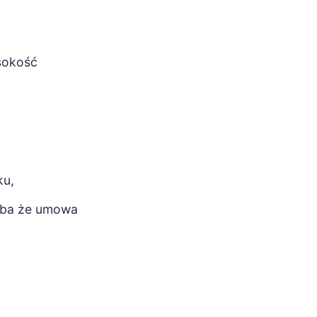
sokość
ku,
hyba że umowa