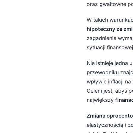
oraz gwałtowne p
Zmiana zmien
Stabilność
W takich warunkach
hipoteczny ze zmie
Ochrona p
zagadnienie wymag
Możliwość 
sytuacji finansowej
Niższe ryz
Nie istnieje jedna
Zmiana na st
przewodniku znajd
wpływie inflacji n
Wysokość s
Celem jest, abyś 
Koszty anek
największy
finans
Ryzyko sp
Zmiana oprocent
Mniejsza e
elastycznością i p