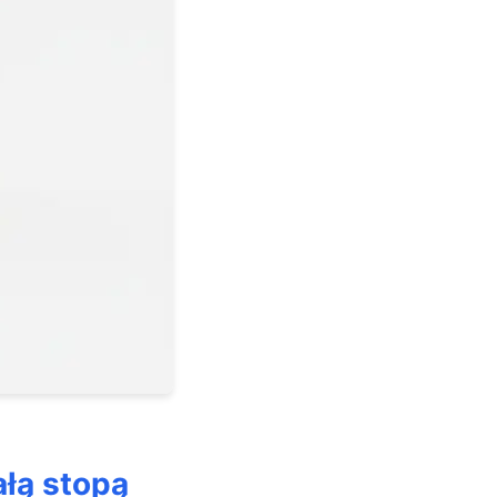
ji?
ałą stopą