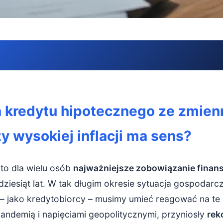
redytu hipotecznego ze zmiennej stopy na stałą przy wysokiej 
 kredytu hipotecznego ze zmien
edyt ze zmienną a kredyt ze stałą stopą
zy wysokiej inflacji ma sens?
oteczny ze zmienną stopą – jak działa?
oteczny ze stałą stopą – czym się wyróżnia?
to dla wielu osób
najważniejsze zobowiązanie fina
oka inflacja uderza w kredyty ze zmienną stopą?
dziesiąt lat. W tak długim okresie sytuacja gospodarcz
 – jako kredytobiorcy – musimy umieć reagować na te 
 od stóp NBP do Twojej raty
andemią i napięciami geopolitycznymi, przyniosły
rek