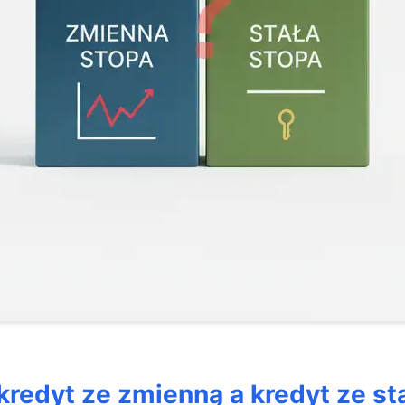
 z bankiem
ie dochodów i optymalizacja wydatków
: czy warto zmienić kredyt na stałą stopę przy wysokiej inflac
redyt ze zmienną a kredyt ze st