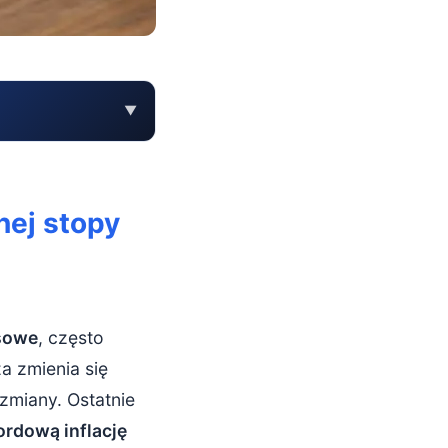
▼
inflacji ma sens?
nej stopy
nsowe
, często
a zmienia się
zmiany. Ostatnie
ordową inflację