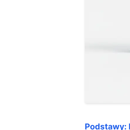
Negocjacje
Zwiększen
Podsumowanie
Podstawy: k