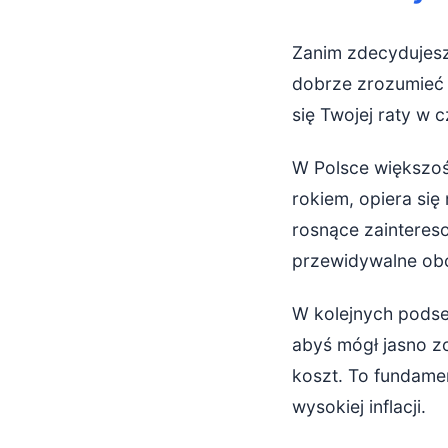
Zanim zdecydujesz
dobrze zrozumieć 
się Twojej raty w 
W Polsce większoś
rokiem, opiera się
rosnące zainteres
przewidywalne ob
W kolejnych podse
abyś mógł jasno zo
koszt. To fundamen
wysokiej inflacji.