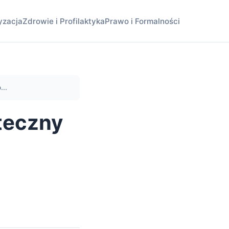
yzacja
Zdrowie i Profilaktyka
Prawo i Formalności
...
teczny