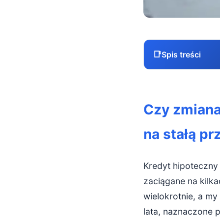
📑
Spis treści
Czy zmiana k
Czy zmiana
Podstawy: kr
na stałą pr
Kredyt hip
Kredyt hip
Kredyt hipoteczny 
Dlaczego wys
zaciągane na kilka
wielokrotnie, a my
Mechanizm:
lata, naznaczone p