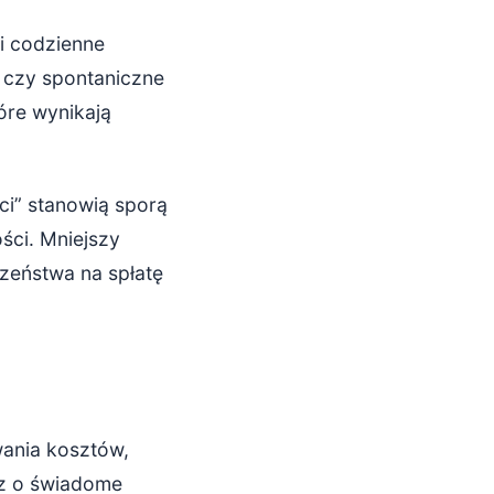
 i codzienne
e czy spontaniczne
óre wynikają
ci” stanowią sporą
ści. Mniejszy
zeństwa na spłatę
wania kosztów,
cz o świadome