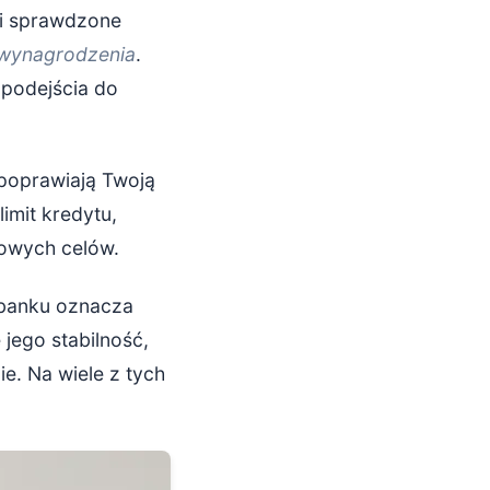
e i sprawdzone
 wynagrodzenia
.
 podejścia do
 poprawiają Twoją
imit kredytu,
nsowych celów.
 banku oznacza
jego stabilność,
e. Na wiele z tych