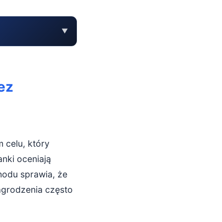
▼
ez
celu, który
nki oceniają
hodu sprawia, że
grodzenia często