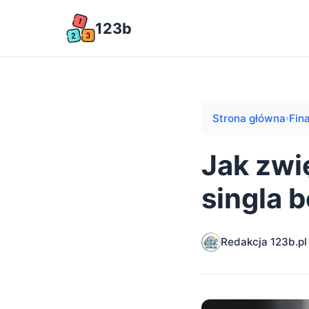
123b
Strona główna
Fin
›
Jak zwi
singla 
Redakcja 123b.pl