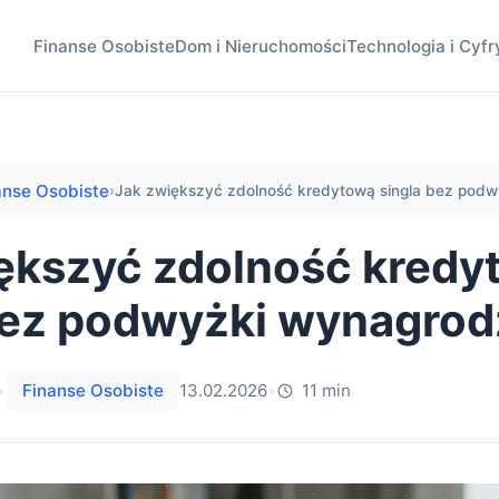
Finanse Osobiste
Dom i Nieruchomości
Technologia i Cyfr
anse Osobiste
›
Jak zwiększyć zdolność kredytową singla bez podwy
ększyć zdolność kredy
bez podwyżki wynagrod
•
Finanse Osobiste
13.02.2026
•
11 min