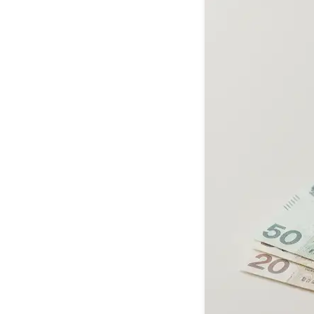
Porównaj o
Dostosuj w
Zamiast pods