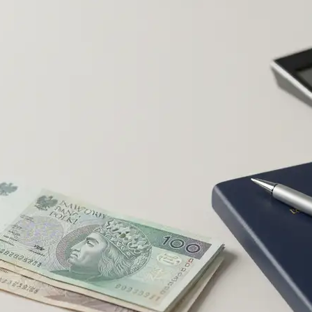
ferty różnych banków
kład własny i oczekiwaną kwotę kredytu
umowania – zacznij działać krok po kroku