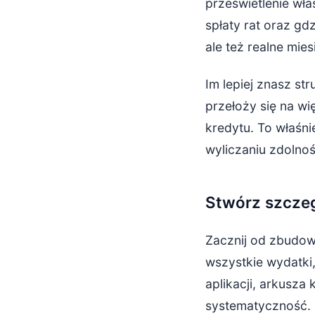
prześwietlenie wła
spłaty rat oraz gd
ale też realne mie
Im lepiej znasz st
przełoży się na w
kredytu. To właśn
wyliczaniu zdolnoś
Stwórz szcze
Zacznij od zbudow
wszystkie wydatki
aplikacji, arkusza
systematyczność.