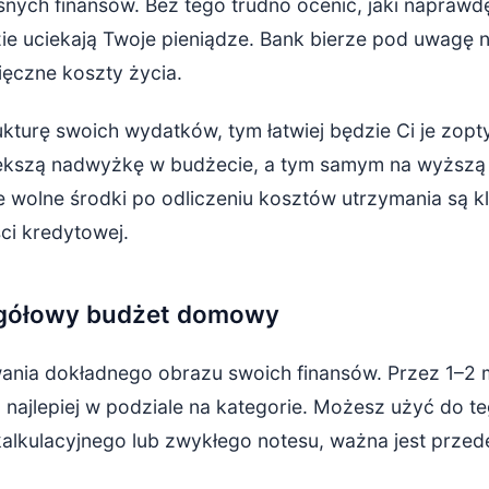
snych finansów. Bez tego trudno ocenić, jaki naprawd
zie uciekają Twoje pieniądze. Bank bierze pod uwagę n
sięczne koszty życia.
rukturę swoich wydatków, tym łatwiej będzie Ci je zop
iększą nadwyżkę w budżecie, a tym samym na wyższą 
ie wolne środki po odliczeniu kosztów utrzymania są 
ci kredytowej.
gółowy budżet domowy
ania dokładnego obrazu swoich finansów. Przez 1–2 m
, najlepiej w podziale na kategorie. Możesz użyć do 
 kalkulacyjnego lub zwykłego notesu, ważna jest prze