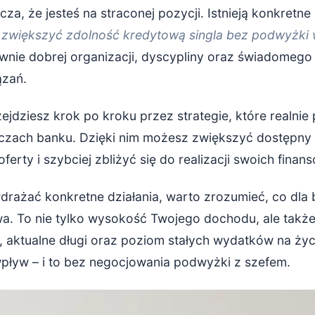
cza, że jesteś na straconej pozycji. Istnieją konkretn
k zwiększyć zdolność kredytową singla bez podwyżki
aj o historię kredytową w BIK
nie dobrej organizacji, dyscypliny oraz świadomego
monitoruj swój raport BIK
ązań.
tywną historię spłat
ejdziesz krok po kroku przez strategie, które realnie
ż stabilność dochodów bez podwyżki
zach banku. Dzięki nim możesz zwiększyć dostępny l
ferty i szybciej zbliżyć się do realizacji swoich fina
stabilne formy zatrudnienia
uj wszystkie źródła dochodu
drażać konkretne działania, warto zrozumieć, co dla
a. To nie tylko wysokość Twojego dochodu, ale także 
zpieczną poduszkę finansową
, aktualne długi oraz poziom stałych wydatków na życi
ływ – i to bez negocjowania podwyżki z szefem.
gotuj się do złożenia wniosku kredytowego
trzebne dokumenty z wyprzedzeniem