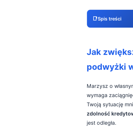
📑
Spis treści
Jak zwiększy
Jak zwięks
Krok 1: Zrób
podwyżki 
Stwórz sz
Zredukuj z
Marzysz o własny
Krok 2: Upor
wymaga zaciągnięc
Twoją sytuację mni
Spłać najmn
zdolność kredyto
Skonsoliduj
jest odległa.
Zamknij ni