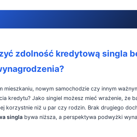
ć zdolność kredytową singla bez podwyżki wynagrodzenia?
zyć zdolność kredytową singla b
 finansowy rachunek sumienia
wynagrodzenia?
czegółowy budżet domowy
będne wydatki
m mieszkaniu, nowym samochodzie czy innym ważnym 
ządkuj swoje zobowiązania i długi
ia kredytu? Jako singiel możesz mieć wrażenie, że ba
ej korzystnie niż u par czy rodzin. Brak drugiego doc
iejsze długi w pierwszej kolejności
wa singla
bywa niższa, a perspektywa podwyżki wyna
 kredyty w jedną ratę
eużywane limity i karty kredytowe