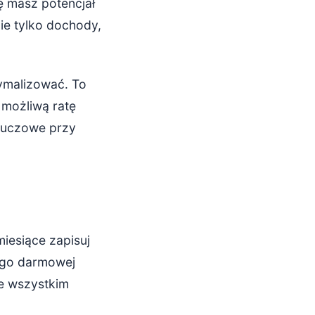
ę masz potencjał
ie tylko dochody,
tymalizować. To
możliwą ratę
kluczowe przy
iesiące zapisuj
tego darmowej
de wszystkim