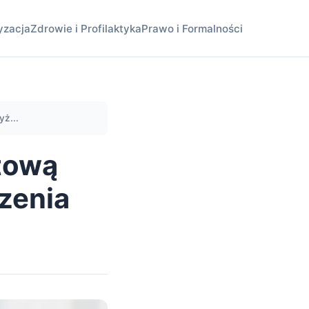
yzacja
Zdrowie i Profilaktyka
Prawo i Formalności
ż...
tową
zenia