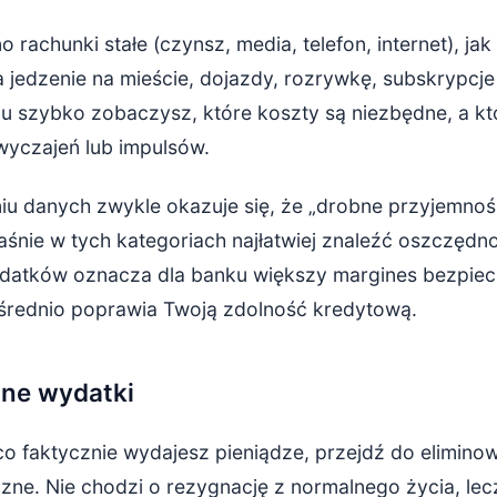
 rachunki stałe (czynsz, media, telefon, internet), jak
 jedzenie na mieście, dojazdy, rozrywkę, subskrypcj
mu szybko zobaczysz, które koszty są niezbędne, a kt
wyczajeń lub impulsów.
iu danych zwykle okazuje się, że „drobne przyjemnoś
śnie w tych kategoriach najłatwiej znaleźć oszczędno
datków oznacza dla banku większy margines bezpiec
średnio poprawia Twoją zdolność kredytową.
dne wydatki
co faktycznie wydajesz pieniądze, przejdź do elimino
czne. Nie chodzi o rezygnację z normalnego życia, le