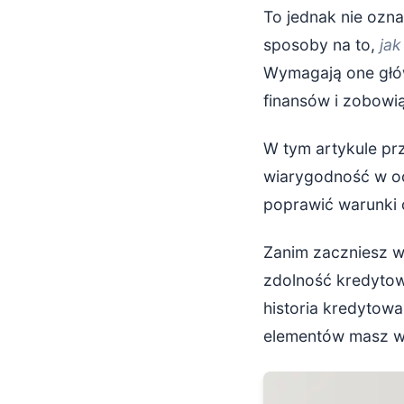
To jednak nie ozna
sposoby na to,
ja
Krok 3: Zadb
Wymagają one głów
Regularnie 
finansów i zobowi
Buduj pozy
W tym artykule prz
Krok 4: Poka
wiarygodność w oc
poprawić warunki o
Postaw na 
Udokument
Zanim zaczniesz w
zdolność kredytow
Zbuduj be
historia kredytowa
elementów masz wp
Krok 5: Przy
Zbierz po