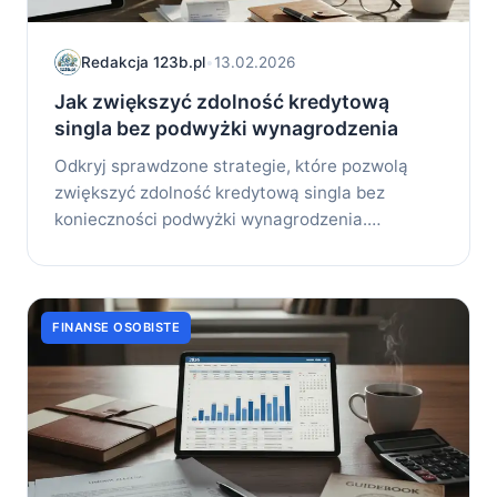
Redakcja 123b.pl
•
13.02.2026
Jak zwiększyć zdolność kredytową
singla bez podwyżki wynagrodzenia
Odkryj sprawdzone strategie, które pozwolą
zwiększyć zdolność kredytową singla bez
konieczności podwyżki wynagrodzenia.
Praktyczne porady i...
FINANSE OSOBISTE