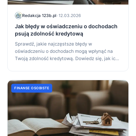
Redakcja 123b.pl
•
12.03.2026
Jak błędy w oświadczeniu o dochodach
psują zdolność kredytową
Sprawdź, jakie najczęstsze błędy w
oświadczeniu o dochodach mogą wpłynąć na
Twoją zdolność kredytową. Dowiedz się, jak ich
unikać, aby...
FINANSE OSOBISTE